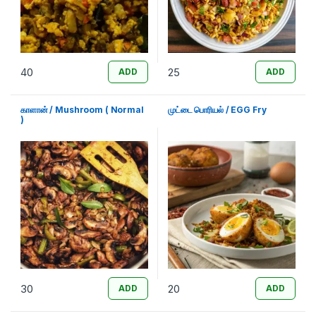
40
25
ADD
ADD
காளான் / Mushroom ( Normal
முட்டை பொரியல் / EGG Fry
)
30
20
ADD
ADD