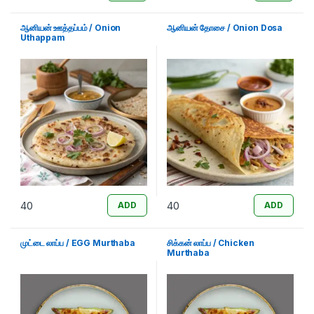
ஆனியன் ஊத்தப்பம் / Onion
ஆனியன் தோசை / Onion Dosa
Uthappam
40
40
ADD
ADD
முட்டை லாப்ப / EGG Murthaba
சிக்கன் லாப்ப / Chicken
Murthaba