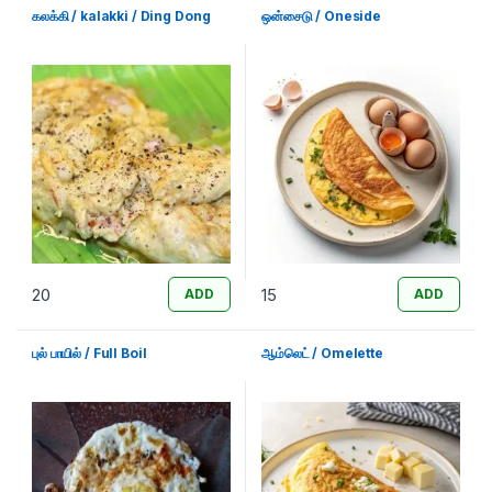
கலக்கி / kalakki / Ding Dong
ஒன்சைடு / Oneside
20
15
ADD
ADD
புல் பாயில் / Full Boil
ஆம்லெட் / Omelette