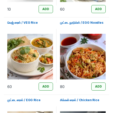
10
60
ADD
ADD
வெஜ் ரைஸ் / VEG Rice
முட்டை நூடுல்ஸ் / EGG Noodles
60
80
ADD
ADD
முட்டை ரைஸ் / EGG Rice
சிக்கன் ரைஸ் / Chicken Rice