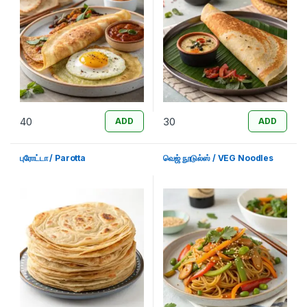
40
30
ADD
ADD
புரோட்டா / Parotta
வெஜ் நூடுல்ஸ் / VEG Noodles