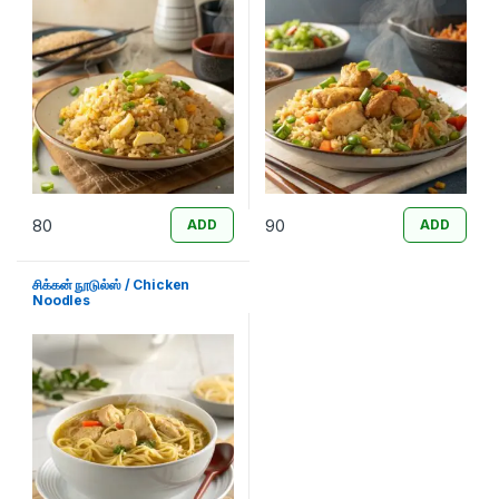
80
90
ADD
ADD
சிக்கன் நூடுல்ஸ் / Chicken
Noodles