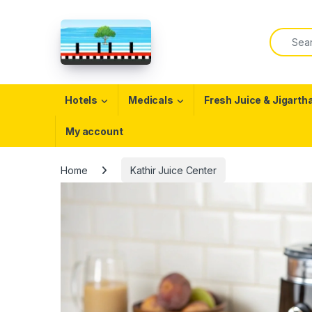
Skip to navigation
Skip to content
Search f
Open
Hotels
Medicals
Fresh Juice & Jigarth
My account
Home
Kathir Juice Center