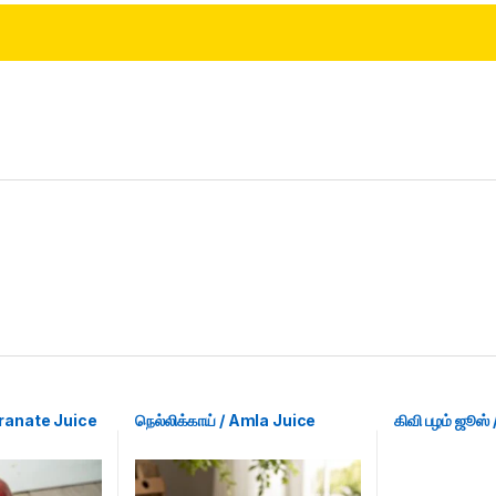
ranate Juice
நெல்லிக்காய் / Amla Juice
கிவி பழம் ஜூஸ்