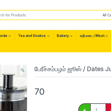
or:
anda
Tea and Snakcs
Bakery
கறி கடை / Meat
பேரீச்சம்பழம் ஜூஸ் / Dates J
70
பேரீச்சம்பழம
+