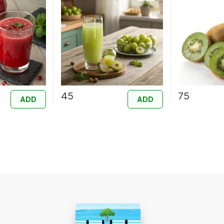
45
75
ADD
ADD