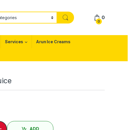
0
0
Services
Arun Ice Creams
uice
் ஜூஸ் / Dates Juice quantity
-
ADD