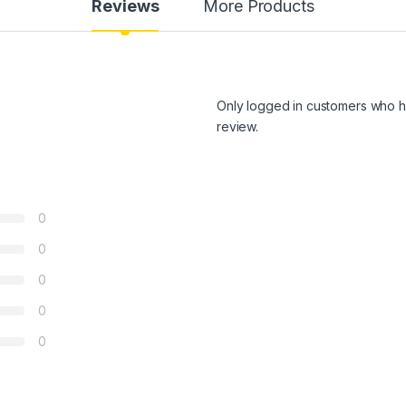
Reviews
More Products
Only logged in customers who h
review.
0
0
0
0
0