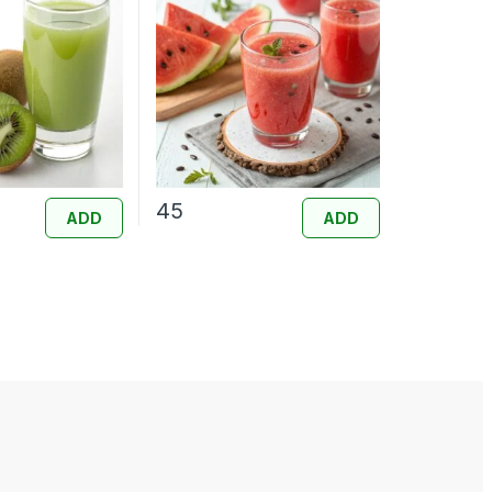
45
ADD
ADD