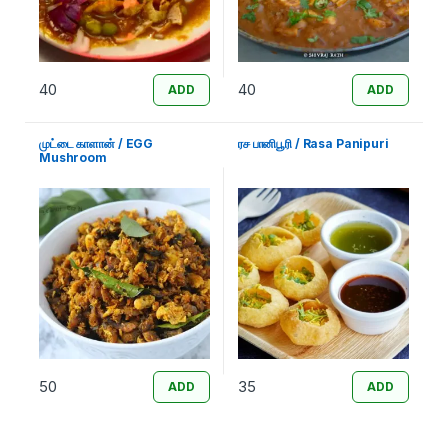
40
40
ADD
ADD
முட்டை காளான் / EGG
ரச பானிபூரி / Rasa Panipuri
Mushroom
50
35
ADD
ADD