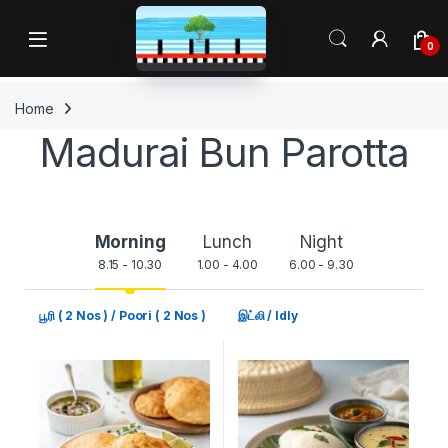
0
Home
Madurai Bun Parotta
Morning
Lunch
Night
8.15 - 10.30
1.00 - 4.00
6.00 - 9.30
பூரி ( 2 Nos ) / Poori ( 2 Nos )
இட்லி / Idly