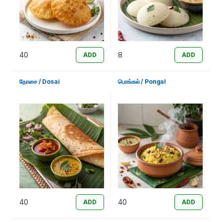
40
8
ADD
ADD
தோசை / Dosai
பொங்கல் / Pongal
40
40
ADD
ADD