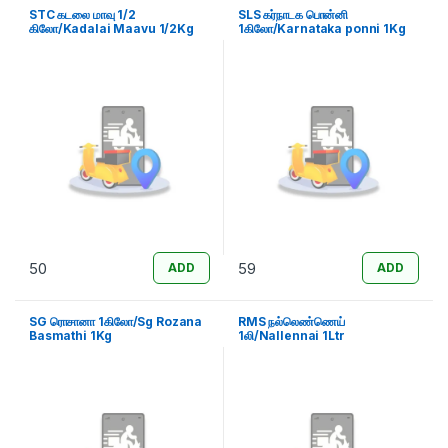
STC கடலை மாவு 1/2
SLS கர்நாடக பொன்னி
கிலோ/Kadalai Maavu 1/2Kg
1கிலோ/Karnataka ponni 1Kg
50
59
ADD
ADD
SG ரொசானா 1கிலோ/Sg Rozana
RMS நல்லெண்ணெய்
Basmathi 1Kg
1லி/Nallennai 1Ltr