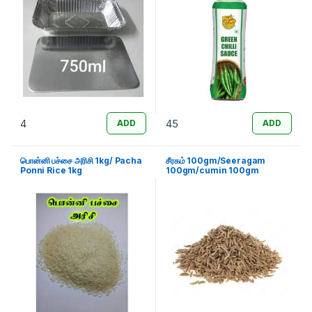
4
45
ADD
ADD
பொன்னி பச்சை அரிசி 1kg/ Pacha
சீரகம் 100gm/Seeragam
Ponni Rice 1kg
100gm/cumin 100gm