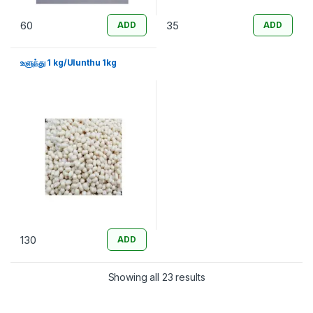
60
35
ADD
ADD
உளுந்து 1 kg/Ulunthu 1kg
130
ADD
Sorted by latest
Showing all 23 results