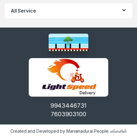
All Service
9943446731
7603903100
Created and Developed by Manamadurai People. எங்களின்