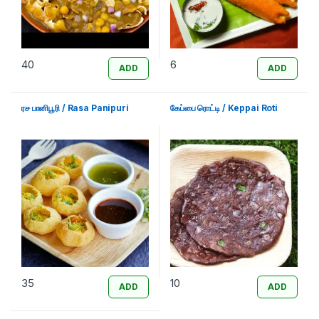
40
6
ADD
ADD
ரச பானிபூரி / Rasa Panipuri
கேப்பை ரொட்டி / Keppai Roti
35
10
ADD
ADD