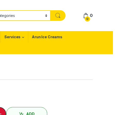
0
0
Services
Arun Ice Creams
uail Meat quantity
-
ADD