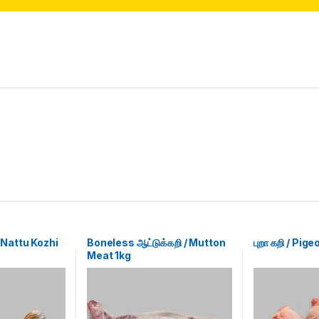
 / Nattu Kozhi
Boneless ஆட்டுக்கறி / Mutton
புறா கறி / Pig
Meat 1kg