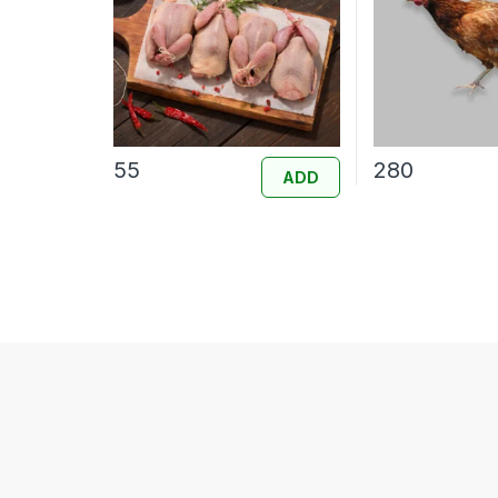
55
280
ADD