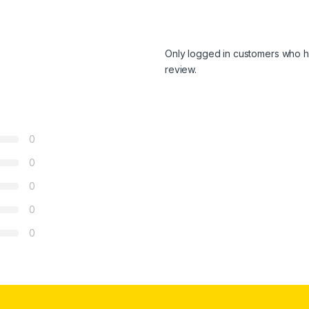
Only logged in customers who h
review.
0
0
0
0
0