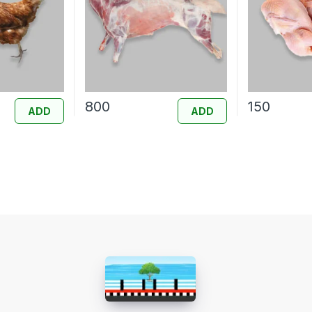
800
150
ADD
ADD