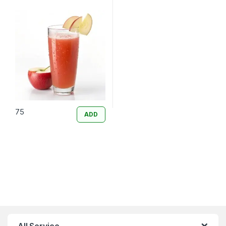
75
ADD
All Service