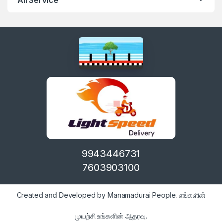
9943446731
7603903100
Created and Developed by Manamadurai People. எங்களின்
முயற்சி உங்களின் ஆதரவு.