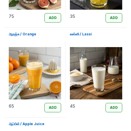
75
35
ADD
ADD
ஆரஞ்சு / Orange
லஸ்ஸி / Lassi
65
45
ADD
ADD
ஆப்பிள் / Apple Juice