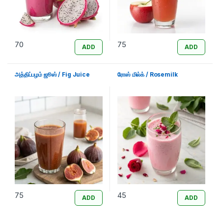
70
75
ADD
ADD
அத்திப்பழம் ஜூஸ் / Fig Juice
ரோஸ் மில்க் / Rosemilk
75
45
ADD
ADD