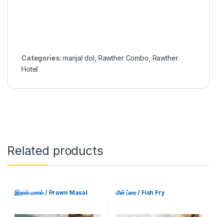
Categories:
manjal dol
,
Rawther Combo
,
Rawther
Hotel
Related products
இறால் மசால் / Prawn Masal
மீன் ப்ரை / Fish Fry