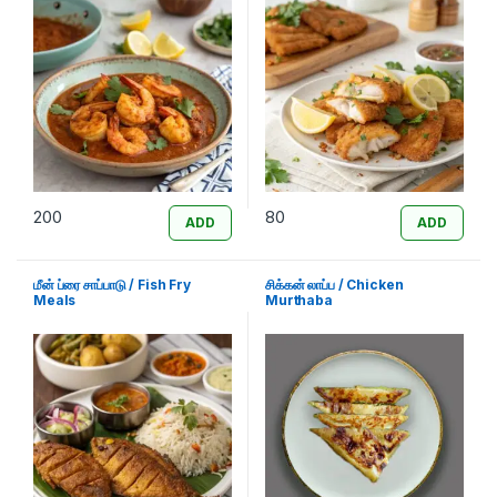
200
80
ADD
ADD
மீன் ப்ரை சாப்பாடு / Fish Fry
சிக்கன் லாப்ப / Chicken
Meals
Murthaba