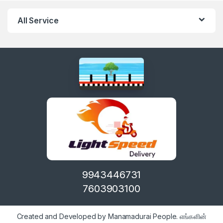
All Service
9943446731
7603903100
Created and Developed by Manamadurai People. எங்களின்