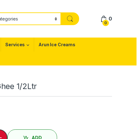
0
0
Services
Arun Ice Creams
Ghee 1/2Ltr
லி/Nei 1/2Ltr/Ghee 1/2Ltr quantity
-
ADD