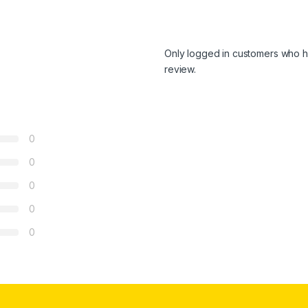
Only logged in customers who h
review.
0
0
0
0
0