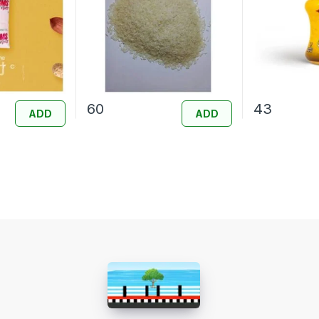
60
43
ADD
ADD