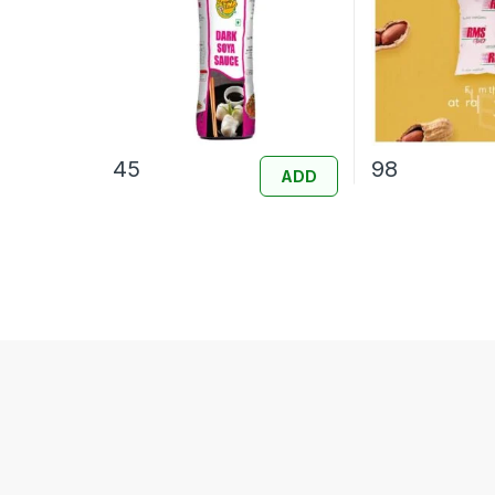
45
98
ADD