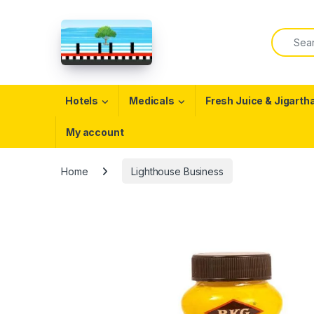
Skip to navigation
Skip to content
Search f
Open
Hotels
Medicals
Fresh Juice & Jigarth
My account
Home
Lighthouse Business