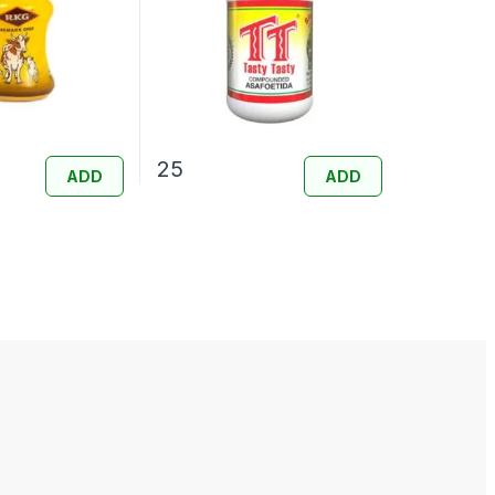
25
ADD
ADD