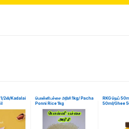
1/2லி/Kadalai
பொன்னி பச்சை அரிசி 1kg/ Pacha
RKG நெய் 50m
il
Ponni Rice 1kg
50ml/Ghee 